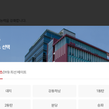
 능력을 강화합니다.
 선택
영어를 통해
논리적 사고력을 기릅니다.
스
DYB 최선 메이트
 논리적 추론 능력을 향상시킵니다.
대치
강동하남
1동탄
2동탄
분당
송파