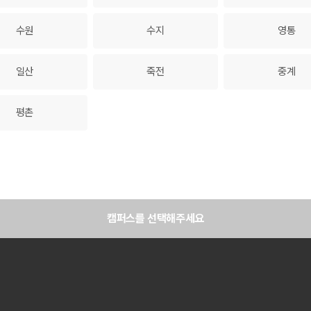
수원
수지
영통
일산
죽전
중계
평촌
캠퍼스를 선택해주세요