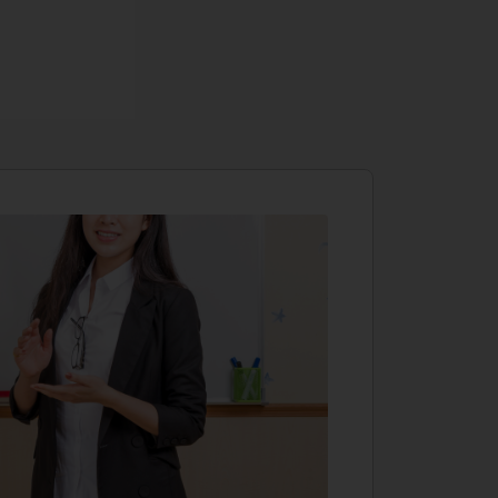
원어민
Read
학습한
중1, 